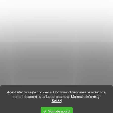
Donlemme
EVALUAREA MAGAZINULUI
DATE DE CONTACT
VĂ RUGĂM SĂ NE SCRIEȚI
UNDE SUNTEM
Acest site folosește cookie-uri. Continuând navigarea pe acest site,
sunteți de acord cu utilizarea acestora.
Mai multe informații
Creat de Shoptet Premium
Setări
Sunt de acord