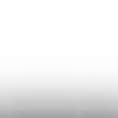
Returul produselor
Ghidul mărimilor
Plată și livrare
Termeni și Condiții
Procedura de reclamații
Politica de Confidențialitate
Donlemme
EVALUAREA MAGAZINULUI
DATE DE CONTACT
VĂ RUGĂM SĂ NE SCRIEȚI