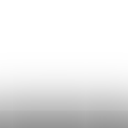
Ghidul mărimilor
Plată și livrare
Termeni și Condiții
Procedura de reclamații
Politica de Confidențialitate
Donlemme
EVALUAREA MAGAZINULUI
DATE DE CONTACT
VĂ RUGĂM SĂ NE SCRIEȚI