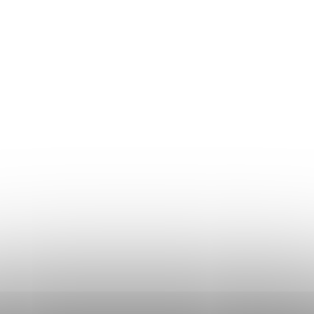
Returul produselor
Ghidul mărimilor
Plată și livrare
Termeni și Condiții
Procedura de reclamații
Politica de Confidențialitate
Donlemme
EVALUAREA MAGAZINULUI
DATE DE CONTACT
VĂ RUGĂM SĂ NE SCRIEȚI