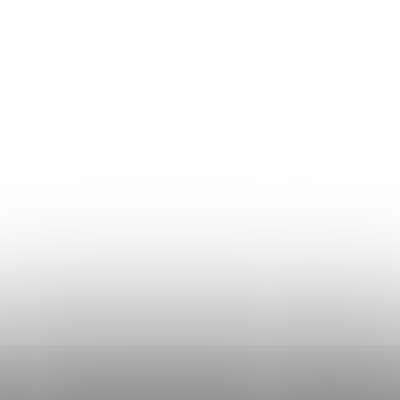
Ghidul mărimilor
Plată și livrare
Termeni și Condiții
Procedura de reclamații
Politica de Confidențialitate
Donlemme
EVALUAREA MAGAZINULUI
DATE DE CONTACT
VĂ RUGĂM SĂ NE SCRIEȚI