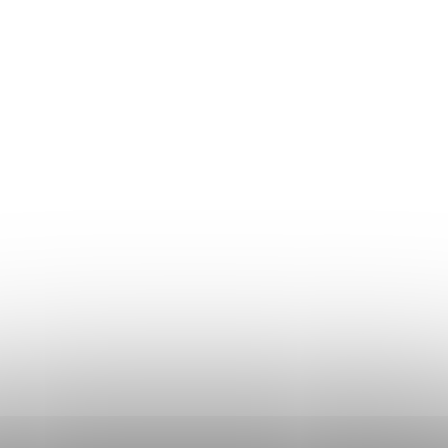
Returul produselor
Ghidul mărimilor
Plată și livrare
Termeni și Condiții
Procedura de reclamații
Politica de Confidențialitate
Donlemme
EVALUAREA MAGAZINULUI
DATE DE CONTACT
VĂ RUGĂM SĂ NE SCRIEȚI