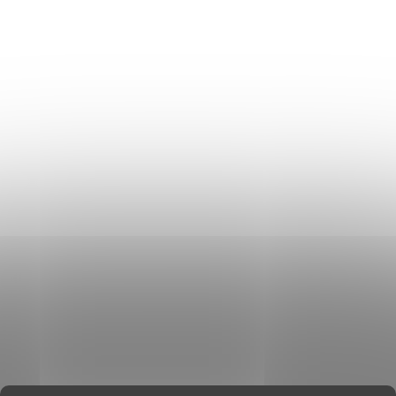
Politica de Confidențialitate
Donlemme
EVALUAREA MAGAZINULUI
DATE DE CONTACT
VĂ RUGĂM SĂ NE SCRIEȚI
UNDE SUNTEM