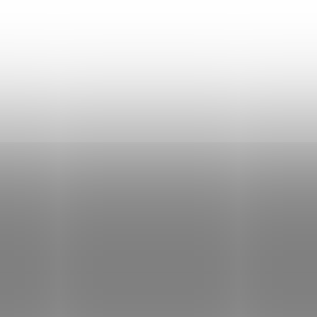
Produsele sunt în curs de pregătire.
Dar puteţi vizualiza alte categorii.
INAPOI ÎN MAGAZIN