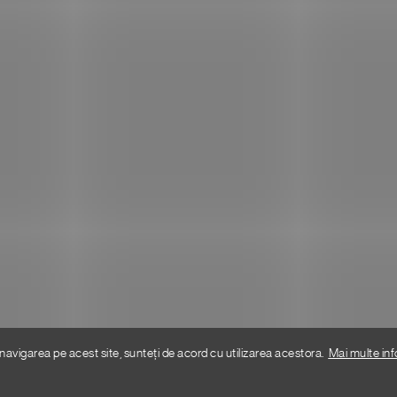
Donlemme
EVALUAREA MAGAZINULU
lor
r
DATE DE CONTACT
VĂ RUGĂM SĂ NE SCRIEȚI
ții
clamații
idențialitate
navigarea pe acest site, sunteți de acord cu utilizarea acestora.
Mai multe inf