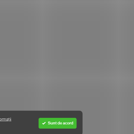
UNDE SUNTEM
I
ormații
Sunt de acord
Creat de Shoptet Premium