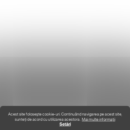
Donlemme
EVALUAREA MAGAZINULUI
DATE DE CONTACT
VĂ RUGĂM SĂ NE SCRIEȚI
UNDE SUNTEM
Acest site folosește cookie-uri. Continuând navigarea pe acest site,
sunteți de acord cu utilizarea acestora.
Mai multe informații
Creat de Shoptet Premium
Setări