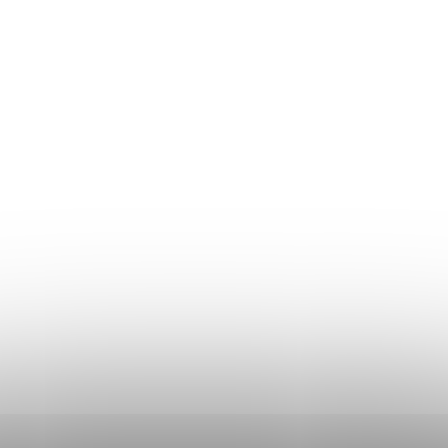
Returul produselor
Ghidul mărimilor
Plată și livrare
Termeni și Condiții
Procedura de reclamații
Politica de Confidențialitate
Donlemme
EVALUAREA MAGAZINULUI
DATE DE CONTACT
VĂ RUGĂM SĂ NE SCRIEȚI