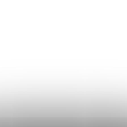
Returul produselor
Ghidul mărimilor
Plată și livrare
Termeni și Condiții
Procedura de reclamații
Politica de Confidențialitate
Donlemme
EVALUAREA MAGAZINULUI
DATE DE CONTACT
VĂ RUGĂM SĂ NE SCRIEȚI