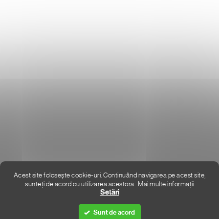
Donlemme
EVALUAREA MAGAZINULUI
DATE DE CONTACT
VĂ RUGĂM SĂ NE SCRIEȚI
UNDE SUNTEM
Acest site folosește cookie-uri. Continuând navigarea pe acest site,
sunteți de acord cu utilizarea acestora.
Mai multe informații
Creat de Shoptet Premium
Setări
Sunt de acord
Drepturi de autor 2026
DON LEMME
. Toate drepturile rezervate.