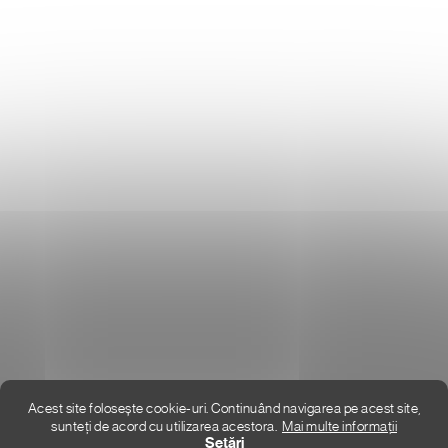
Donlemme
EVALUAREA MAGAZINULUI
DATE DE CONTACT
VĂ RUGĂM SĂ NE SCRIEȚI
UNDE SUNTEM
Acest site folosește cookie-uri. Continuând navigarea pe acest site,
sunteți de acord cu utilizarea acestora.
Mai multe informații
Creat de Shoptet Premium
Setări