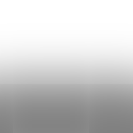
Procedura de reclamații
Politica de Confidențialitate
Donlemme
EVALUAREA MAGAZINULUI
DATE DE CONTACT
VĂ RUGĂM SĂ NE SCRIEȚI
UNDE SUNTEM