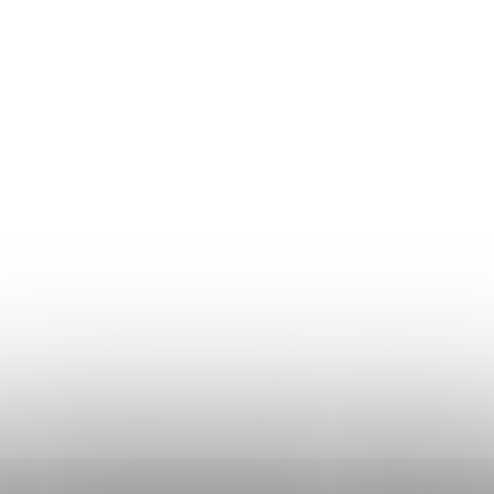
Returul produselor
Ghidul mărimilor
Plată și livrare
Termeni și Condiții
Procedura de reclamații
Politica de Confidențialitate
Donlemme
EVALUAREA MAGAZINULUI
DATE DE CONTACT
VĂ RUGĂM SĂ NE SCRIEȚI