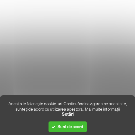
Donlemme
EVALUAREA MAGAZINULUI
DATE DE CONTACT
VĂ RUGĂM SĂ NE SCRIEȚI
UNDE SUNTEM
Acest site folosește cookie-uri. Continuând navigarea pe acest site,
sunteți de acord cu utilizarea acestora.
Mai multe informații
Creat de Shoptet Premium
Setări
Sunt de acord
Drepturi de autor 2026
DON LEMME
. Toate drepturile rezervate.