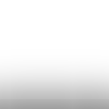
Ghidul mărimilor
Plată și livrare
Termeni și Condiții
Procedura de reclamații
Politica de Confidențialitate
Donlemme
EVALUAREA MAGAZINULUI
DATE DE CONTACT
VĂ RUGĂM SĂ NE SCRIEȚI