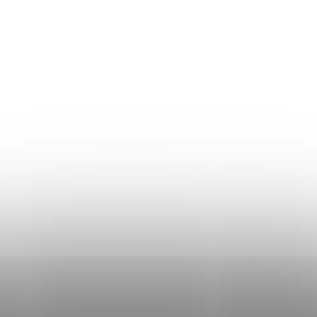
Plată și livrare
Termeni și Condiții
Procedura de reclamații
Politica de Confidențialitate
Donlemme
EVALUAREA MAGAZINULUI
DATE DE CONTACT
VĂ RUGĂM SĂ NE SCRIEȚI
UNDE SUNTEM