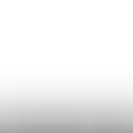
Returul produselor
Ghidul mărimilor
Plată și livrare
Termeni și Condiții
Procedura de reclamații
Politica de Confidențialitate
Donlemme
EVALUAREA MAGAZINULUI
DATE DE CONTACT
VĂ RUGĂM SĂ NE SCRIEȚI