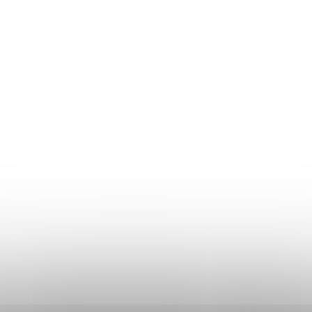
Returul produselor
Ghidul mărimilor
Plată și livrare
Termeni și Condiții
Procedura de reclamații
Politica de Confidențialitate
Donlemme
EVALUAREA MAGAZINULUI
DATE DE CONTACT
VĂ RUGĂM SĂ NE SCRIEȚI