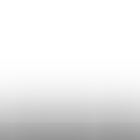
Ghidul mărimilor
Plată și livrare
Termeni și Condiții
Procedura de reclamații
Politica de Confidențialitate
Donlemme
EVALUAREA MAGAZINULUI
DATE DE CONTACT
VĂ RUGĂM SĂ NE SCRIEȚI