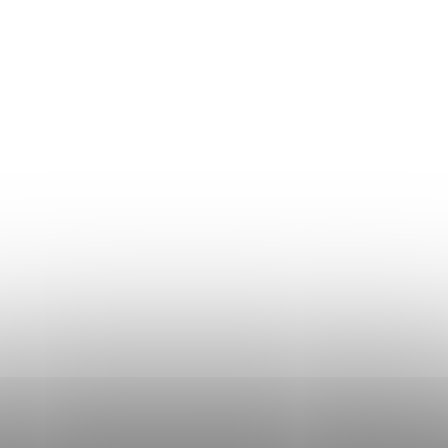
Plată și livrare
Termeni și Condiții
Procedura de reclamații
Politica de Confidențialitate
Donlemme
EVALUAREA MAGAZINULUI
DATE DE CONTACT
VĂ RUGĂM SĂ NE SCRIEȚI