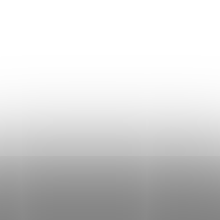
Termeni și Condiții
Procedura de reclamații
Politica de Confidențialitate
Donlemme
EVALUAREA MAGAZINULUI
DATE DE CONTACT
VĂ RUGĂM SĂ NE SCRIEȚI
UNDE SUNTEM