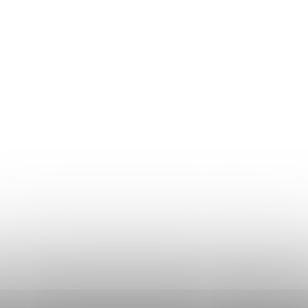
Returul produselor
Ghidul mărimilor
Plată și livrare
Termeni și Condiții
Procedura de reclamații
Politica de Confidențialitate
Donlemme
EVALUAREA MAGAZINULUI
DATE DE CONTACT
VĂ RUGĂM SĂ NE SCRIEȚI