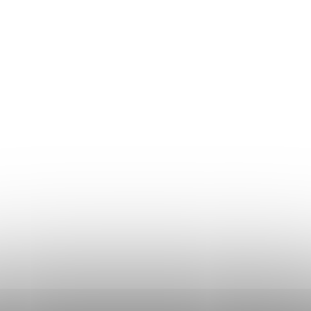
Returul produselor
Ghidul mărimilor
Plată și livrare
Termeni și Condiții
Procedura de reclamații
Politica de Confidențialitate
Donlemme
EVALUAREA MAGAZINULUI
DATE DE CONTACT
VĂ RUGĂM SĂ NE SCRIEȚI